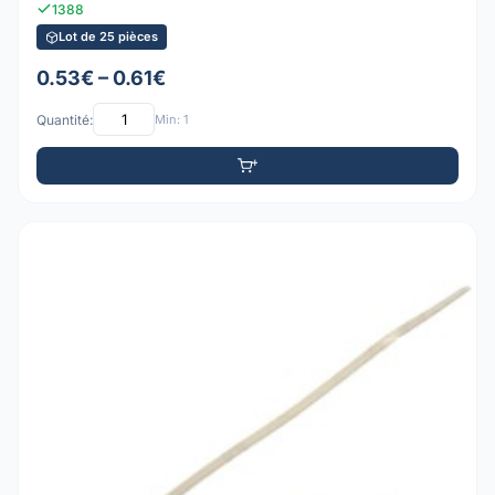
1388
Lot de 25 pièces
0.53€ – 0.61€
Quantité:
Min: 1