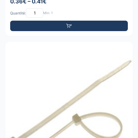
0.36€ – 0.41€
Quantité:
Min: 1