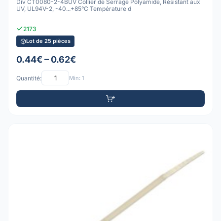
Div CT0080-2-4BUV Collier de Serrage Polyamide, Résistant aux
UV, UL94V-2, -40...+85°C Température d
2173
Lot de 25 pièces
0.44€ – 0.62€
Quantité:
Min: 1