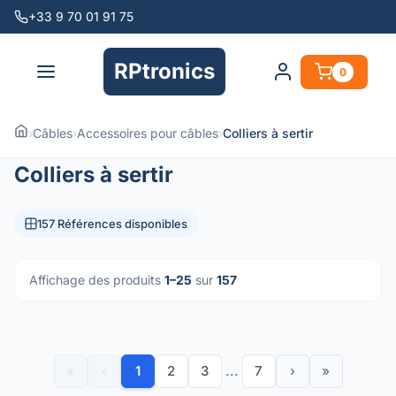
+33 9 70 01 91 75
RPtronics
0
›
Câbles
›
Accessoires pour câbles
›
Colliers à sertir
Colliers à sertir
157 Références disponibles
Affichage des produits
1–25
sur
157
«
‹
1
2
3
...
7
›
»