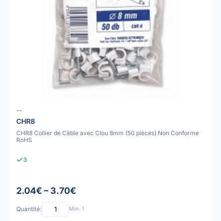
--
CHR8
CHR8 Collier de Câble avec Clou 8mm (50 pièces) Non Conforme
RoHS
3
2.04€ – 3.70€
Quantité:
Min: 1