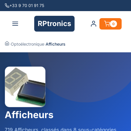
+33 9 70 01 91 75
RPtronics
0
›
Optoélectronique
›
Afficheurs
Afficheurs
719 Afficheurs, classés dans 8 sous-catégories.