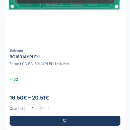
Bolymin
BC1601AYPLEH
Écran LCD BC1601AYPLEH 1x16 Vert
32
16.50€ – 20.51€
Quantité:
Min: 1