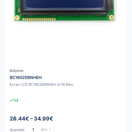
Bolymin
BC1602EBNHEH
Écran LCD BC1602EBNHEH 2x16 Bleu
54
28.44€ – 34.99€
Quantité:
Min: 1