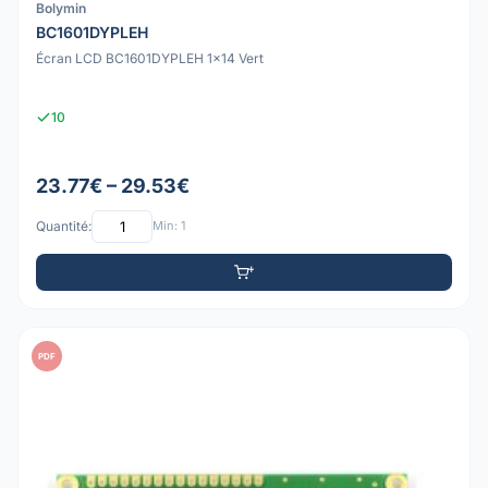
Bolymin
BC1601DYPLEH
Écran LCD BC1601DYPLEH 1x14 Vert
10
23.77€ – 29.53€
Quantité:
Min: 1
PDF