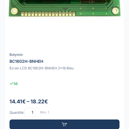
Bolymin
BC1602H-BNHEH
Écran LCD BC1602H-BNHEH 2x16 Bleu
56
14.41€ – 18.22€
Quantité:
Min: 1