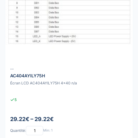
--
AC404AYILY75H
Écran LCD AC404AYILY75H 4x40 n/a
5
29.22€ – 29.22€
Quantité:
Min: 1