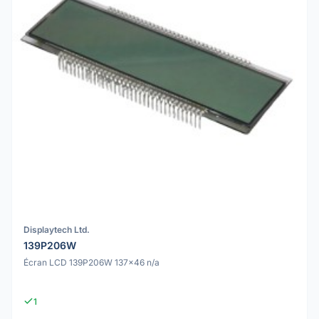
Displaytech Ltd.
139P206W
Écran LCD 139P206W 137x46 n/a
1