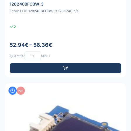
128240BFCBW-3
Écran LCD 128240BFCBW-3 128x240 n/a
2
52.94€ – 56.36€
Quantité:
Min: 1
PDF