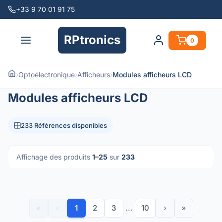
+33 9 70 01 91 75
RPtronics
0
›
Optoélectronique
›
Afficheurs
›
Modules afficheurs LCD
Modules afficheurs LCD
233 Références disponibles
Affichage des produits
1–25
sur
233
«
‹
1
2
3
...
10
›
»