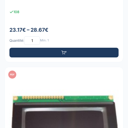
108
23.17€ – 28.67€
Quantité:
Min: 1
PDF