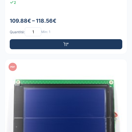
2
109.88€ – 118.56€
Quantité:
Min: 1
PDF