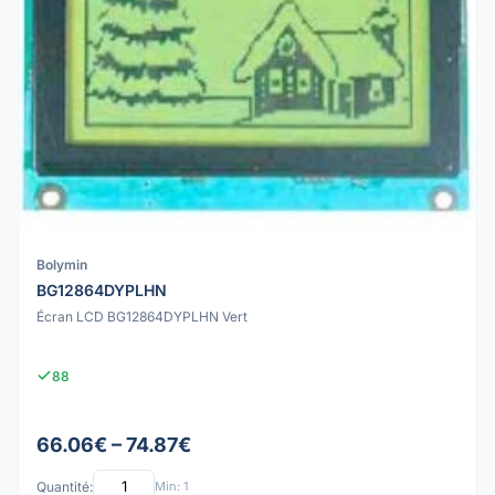
Bolymin
BG12864DYPLHN
Écran LCD BG12864DYPLHN Vert
88
66.06€ – 74.87€
Quantité:
Min: 1