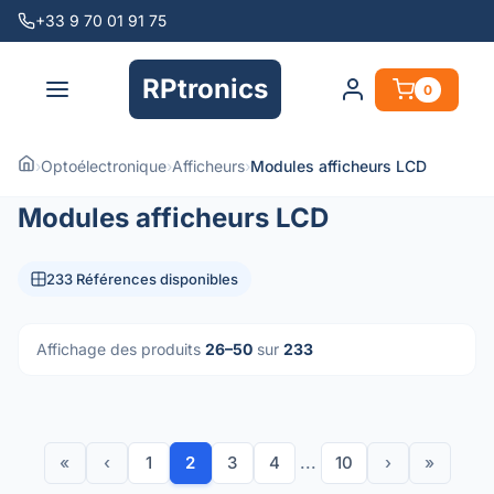
+33 9 70 01 91 75
RPtronics
0
›
Optoélectronique
›
Afficheurs
›
Modules afficheurs LCD
Modules afficheurs LCD
233 Références disponibles
Affichage des produits
26–50
sur
233
«
‹
1
2
3
4
...
10
›
»