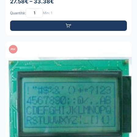
27.58€ – 33.38€
Quantité:
Min: 1
PDF