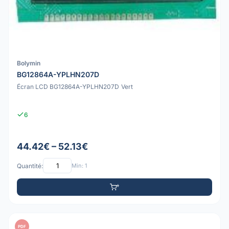
Bolymin
BG12864A-YPLHN207D
Écran LCD BG12864A-YPLHN207D Vert
6
44.42€ – 52.13€
Quantité:
Min: 1
PDF