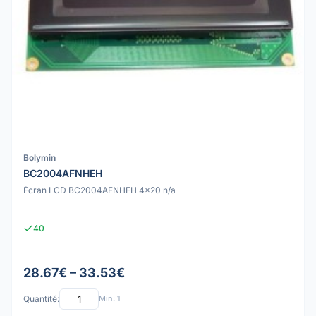
Bolymin
BC2004AFNHEH
Écran LCD BC2004AFNHEH 4x20 n/a
40
28.67€ – 33.53€
Quantité:
Min: 1