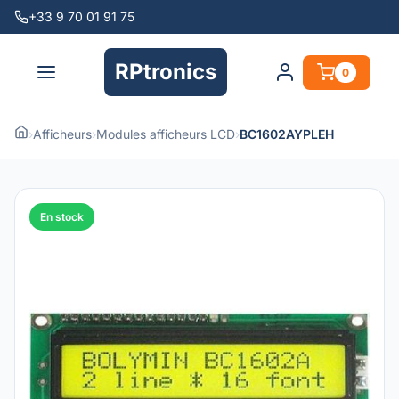
+33 9 70 01 91 75
RPtronics
0
›
Afficheurs
›
Modules afficheurs LCD
›
BC1602AYPLEH
En stock