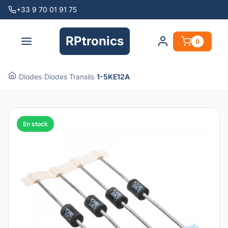
+33 9 70 01 91 75
RPtronics
0
›
Diodes
›
Diodes Transils
›
1-5KE12A
En stock