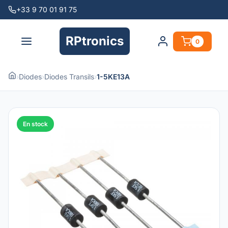
+33 9 70 01 91 75
RPtronics
0
›
Diodes
›
Diodes Transils
›
1-5KE13A
En stock