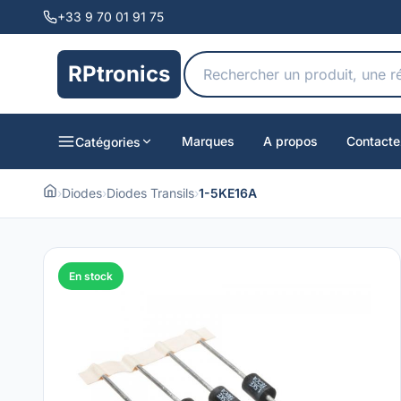
+33 9 70 01 91 75
RPtronics
Marques
A propos
Contacte
Catégories
›
Diodes
›
Diodes Transils
›
1-5KE16A
En stock