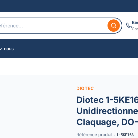
Be
Con
z-nous
DIOTEC
Diotec 1-5KE1
Unidirectionne
Claquage, DO-
Référence produit
:
1-5KE16A