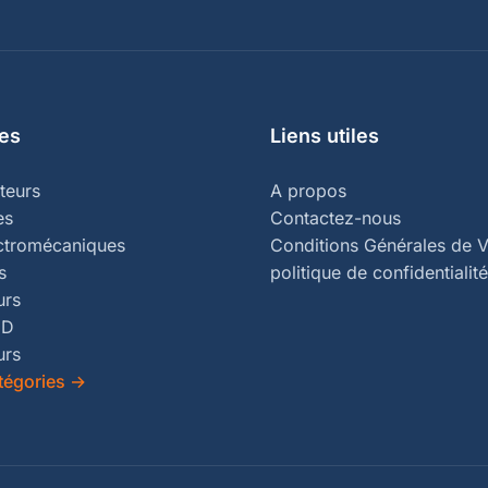
es
Liens utiles
teurs
A propos
es
Contactez-nous
ectromécaniques
Conditions Générales de V
s
politique de confidentialité
urs
ED
urs
tégories
→